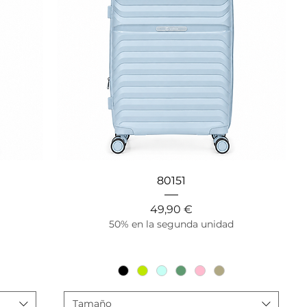
Vista rápida
80151
Precio
49,90 €
50% en la segunda unidad
Tamaño