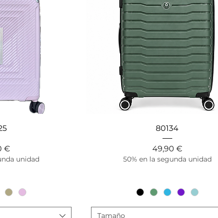
ápida
Vista rápida
25
80134
o
Precio
0 €
49,90 €
unda unidad
50% en la segunda unidad
Tamaño