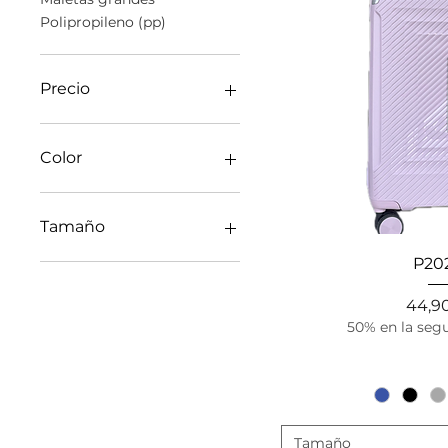
Polipropileno (pp)
Precio
29 €
70 €
Color
Tamaño
Vista r
P20
Cabina
Grande
Preci
44,9
Mediana
50% en la seg
Set
Set de 3
Tamaño