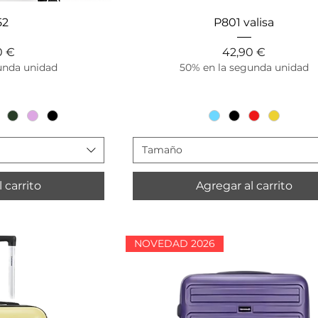
ápida
Vista rápida
52
P801 valisa
o
Precio
0 €
42,90 €
unda unidad
50% en la segunda unidad
Tamaño
 carrito
Agregar al carrito
NOVEDAD 2026