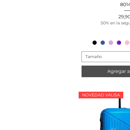
Vista r
801
Prec
29,9
50% en la seg
Tamaño
Agregar al
NOVEDAD VALISA