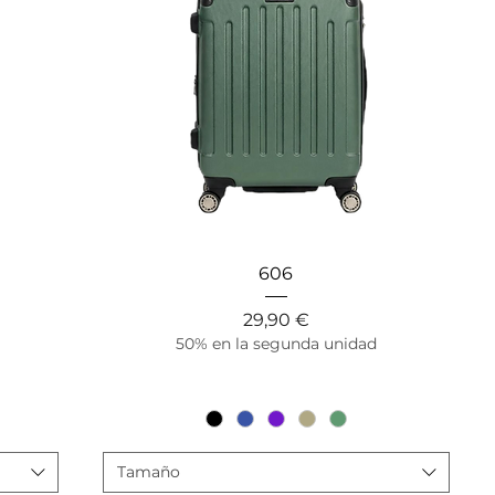
Vista rápida
606
Precio
29,90 €
50% en la segunda unidad
Tamaño