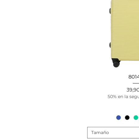
Vista r
801
Prec
39,9
50% en la seg
Tamaño