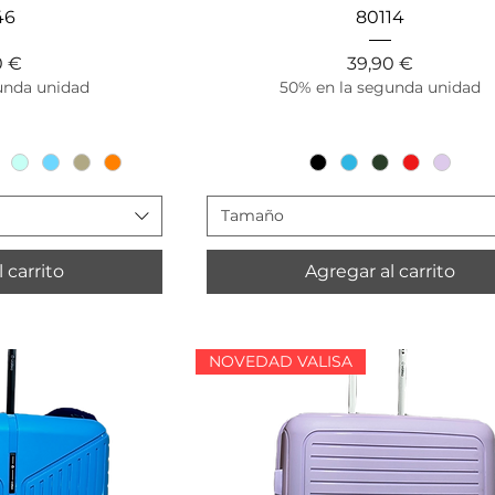
ápida
Vista rápida
46
80114
io
Precio
0 €
39,90 €
unda unidad
50% en la segunda unidad
Tamaño
 carrito
Agregar al carrito
NOVEDAD VALISA