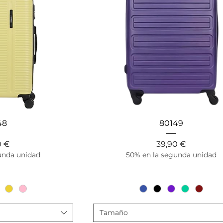
ápida
Vista rápida
48
80149
io
Precio
0 €
39,90 €
unda unidad
50% en la segunda unidad
Tamaño