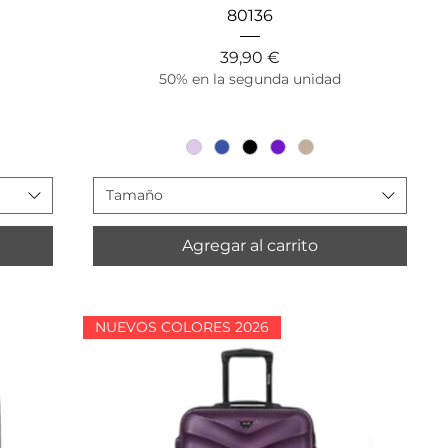
Vista rápida
80136
Precio
39,90 €
50% en la segunda unidad
Tamaño
Agregar al carrito
NUEVOS COLORES 2026