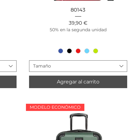
Vista rápida
80143
Precio
39,90 €
50% en la segunda unidad
Tamaño
Agregar al carrito
MODELO ECONÓMICO