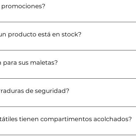
o promociones?
descuentos y promociones especiales. Te recomendamos 
s en nuestras redes sociales para estar al tanto de las úl
un producto está en stock?
contrarás la disponibilidad actual. Si un producto está 
do vuelva a estar disponible ingresando tu correo electró
n para sus maletas?
cadas con materiales duraderos y ligeros como poliéster,
za resistencia y facilidad de transporte.
rraduras de seguridad?
aletas están equipadas con cerraduras de combinación 
an el proceso de inspección en aeropuertos. Puedes ver en
tátiles tienen compartimentos acolchados?
ortátiles cuentan con compartimentos acolchados y refor