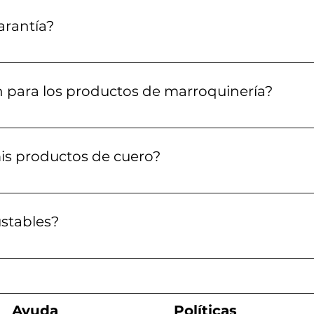
.
arantía?
ienen con garantía contra defectos de fabricación.
an para los productos de marroquinería?
teriales sintéticos de alta calidad para fabricar nuestro
idad y estilo.
s productos de cuero?
uero, sigue estos consejos: Mantén el cuero alejado de la
ficos para limpieza de cuero. Evita el contacto con agu
ustables?
 diseñados para ser ajustables y se pueden cortar a la 
.
Ayuda
Políticas