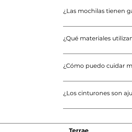
dispositivo de golpes y caídas
¿Las mochilas tienen g
Sí, todas nuestras mochilas v
¿Qué materiales utiliz
Utilizamos cuero genuino y ma
carteras, garantizando durabil
¿Cómo puedo cuidar mi
Para cuidar tus productos de c
humedad. Usa productos especí
¿Los cinturones son aj
Sí, nuestros cinturones están
instrucciones proporcionadas
Terrae