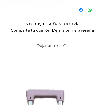
polipropileno (PP)
Peso
gran durabilidad fr
sistema
expandibl
Materiales
extra cuando más l
No hay reseñas todavía
cerradura con cla
Marca
pertenencias proteg
Comparte tu opinión. Deja la primera reseña.
Además, incorpor
Cabina
multidireccionale
desplazamiento suav
Dejar una reseña
Ruedas
✅ Expandible para
✅ Cerradura de seg
✅ Material PP de al
✅ 4 ruedas dobles 
✅ Ligera, práctica 